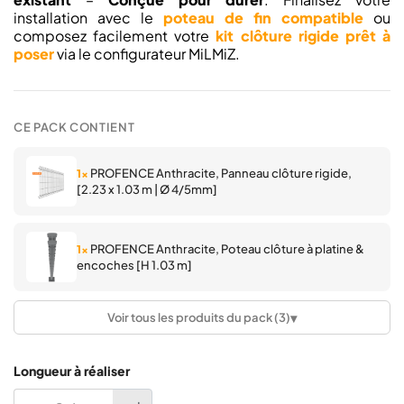
installation avec le
poteau de fin compatible
ou
composez facilement votre
kit clôture rigide prêt à
poser
via le configurateur MiLMiZ.
CE PACK CONTIENT
PROFENCE Anthracite, Panneau clôture rigide,
1×
[2.23 x 1.03 m | Ø 4/5mm]
PROFENCE Anthracite, Poteau clôture à platine &
1×
encoches [H 1.03 m]
▾
Voir tous les produits du pack (3)
PROFENCE Anthracite, Chapeau pour poteau à
1×
encoches
Longueur à réaliser