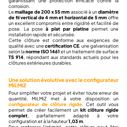
garantissant une protection efficace contre la
corrosion.
Le
maillage de 200 x 55 mm
associé à un
diamètre
de fil vertical de 4 mm et horizontal de 5 mm
offre
un excellent compromis entre rigidité et facilité de
pose. La pose
à plat par platine
permet une
installation rapide et sécurisée.
Cette clôture est conforme aux exigences de
qualité avec une
certification CE
, une galvanisation
selon la
norme ISO 1461
et un traitement de surface
TS 914
, répondant aux standards actuels pour les
clôtures extérieures durables.
Une solution évolutive avec le configurateur
MiLMiZ
Pour simplifier votre projet et éviter toute erreur de
quantité, MiLMiZ met à votre disposition un
configurateur de clôture rigide
. Cet outil vous
permet de créer facilement un
kit clôture rigide
complet
, parfaitement adapté à votre
configuration et à la hauteur
1,03 m
.
Pour renforcer l’intimité, cette clôture peut être