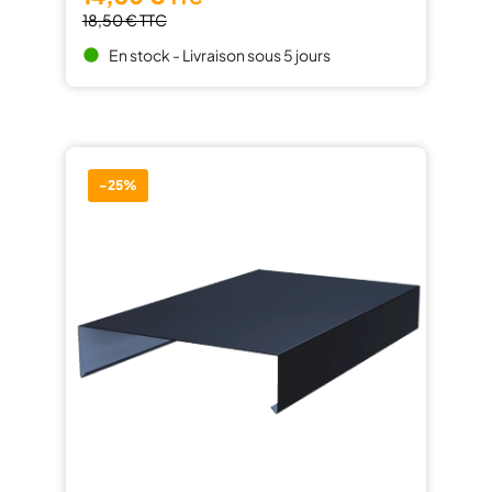
18,50 €
TTC
En stock - Livraison sous 5 jours
brightness_1
-25%