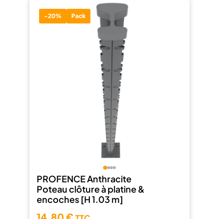
-20%
Pack
PROFENCE Anthracite
Poteau clôture à platine &
encoches [H 1.03 m]
14,80 €
TTC