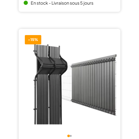
En stock - Livraison sous 5 jours
brightness_1
-15%