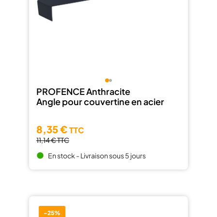
PROFENCE Anthracite
Angle pour couvertine en acier
8,35 €
TTC
11,14 €
TTC
En stock - Livraison sous 5 jours
brightness_1
-25%