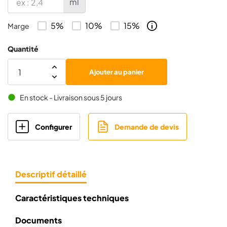
ml
5%
10%
15%
Marge
Quantité
Ajouter au panier
En stock - Livraison sous 5 jours
brightness_1
Configurer
Demande de devis
Descriptif détaillé
Caractéristiques techniques
Documents