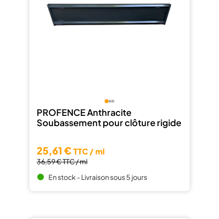
PROFENCE Anthracite
Soubassement pour clôture rigide
25,61 €
TTC / ml
36,59 €
TTC / ml
En stock - Livraison sous 5 jours
brightness_1