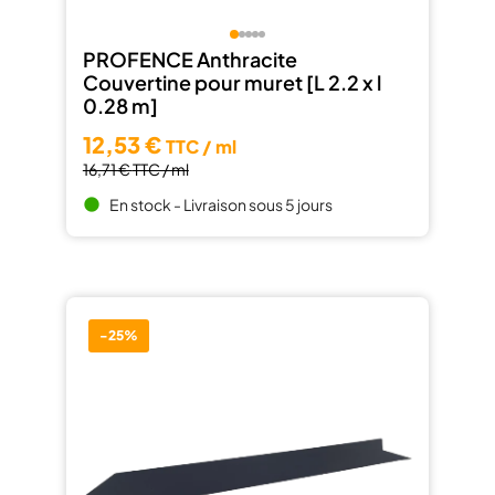
PROFENCE Anthracite
Couvertine pour muret [L 2.2 x l
0.28 m]
12,53 €
TTC / ml
16,71 €
TTC / ml
En stock - Livraison sous 5 jours
brightness_1
-25%