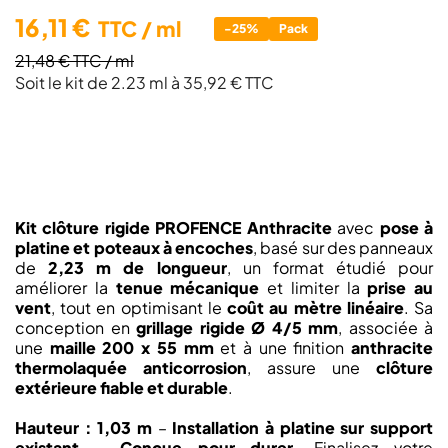
16,11 €
TTC
/ ml
-25%
Pack
21,48 €
TTC
/ ml
Soit le kit de 2.23 ml à 35,92 € TTC
Kit clôture rigide PROFENCE Anthracite
avec
pose à
platine et poteaux à encoches
, basé sur des panneaux
de
2,23 m de longueur
, un format étudié pour
améliorer la
tenue mécanique
et limiter la
prise au
vent
, tout en optimisant le
coût au mètre linéaire
. Sa
conception en
grillage rigide Ø 4/5 mm
, associée à
une
maille 200 x 55 mm
et à une finition
anthracite
thermolaquée anticorrosion
, assure une
clôture
extérieure fiable et durable
.
Hauteur : 1,03 m
–
Installation à platine sur support
existant
–
Conçue pour durer
. Finalisez votre