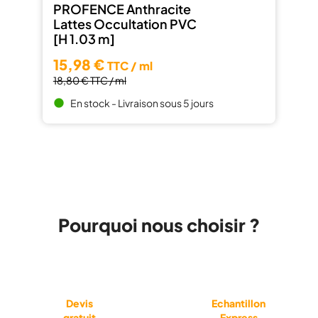
PROFENCE Anthracite
Lattes Occultation PVC
[H 1.03 m]
15,98 €
TTC / ml
18,80 €
TTC / ml
En stock - Livraison sous 5 jours
brightness_1
Pourquoi nous choisir ?
Devis
Echantillon
gratuit
Express