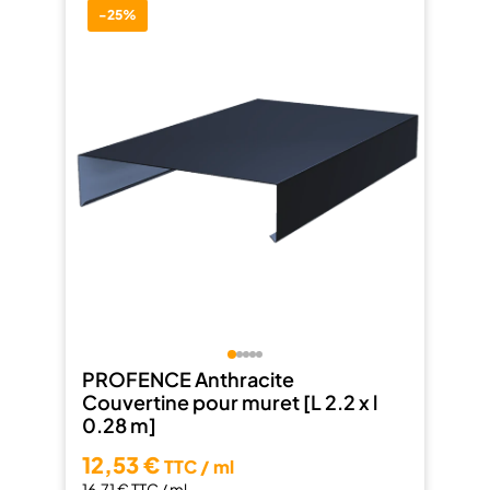
-25%
PROFENCE Anthracite
Couvertine pour muret [L 2.2 x l
0.28 m]
12,53 €
TTC / ml
16,71 €
TTC / ml