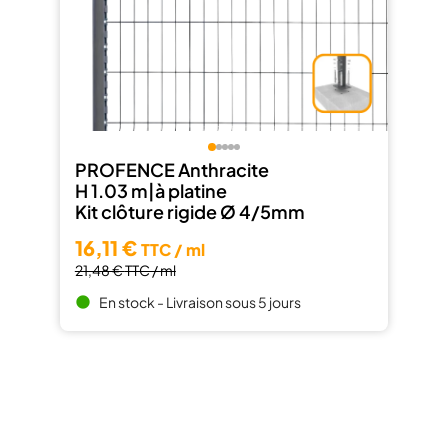
PROFENCE Anthracite
H 1.03 m|à platine
Kit clôture rigide Ø 4/5mm
16,11 €
TTC / ml
21,48 €
TTC / ml
En stock - Livraison sous 5 jours
brightness_1