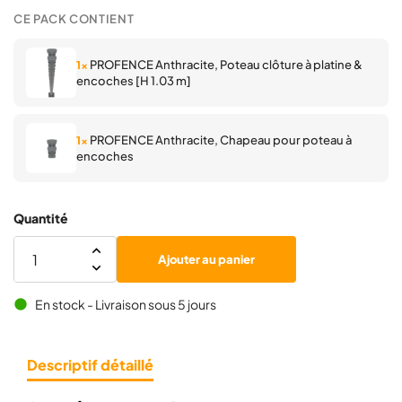
CE PACK CONTIENT
PROFENCE Anthracite, Poteau clôture à platine &
1×
encoches [H 1.03 m]
PROFENCE Anthracite, Chapeau pour poteau à
1×
encoches
Quantité
Ajouter au panier
En stock - Livraison sous 5 jours
brightness_1
Descriptif détaillé