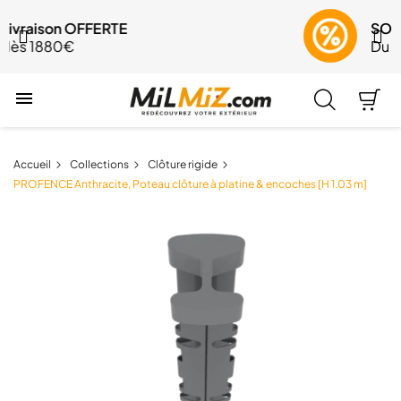
SOLDES jusqu'à -30%
Du 29 juillet au 24 août

Accueil
Collections
Clôture rigide
PROFENCE Anthracite, Poteau clôture à platine & encoches [H 1.03 m]