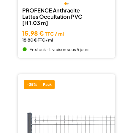
PROFENCE Anthracite
Lattes Occultation PVC
[H 1.03 m]
15,98 €
TTC / ml
18,80 €
TTC / ml
En stock - Livraison sous 5 jours
brightness_1
-25%
Pack