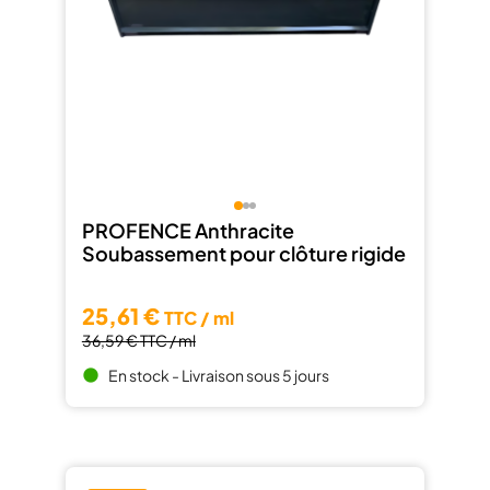
PROFENCE Anthracite
Soubassement pour clôture rigide
25,61 €
TTC / ml
36,59 €
TTC / ml
En stock - Livraison sous 5 jours
brightness_1