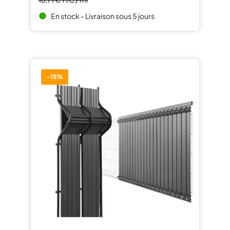
En stock - Livraison sous 5 jours
brightness_1
-15%