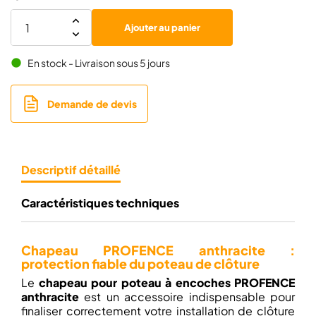
Ajouter au panier
En stock - Livraison sous 5 jours
brightness_1
Demande de devis
Descriptif détaillé
Caractéristiques techniques
Chapeau PROFENCE anthracite :
protection fiable du poteau de clôture
Le
chapeau pour poteau à encoches PROFENCE
anthracite
est un accessoire indispensable pour
finaliser correctement votre installation de clôture