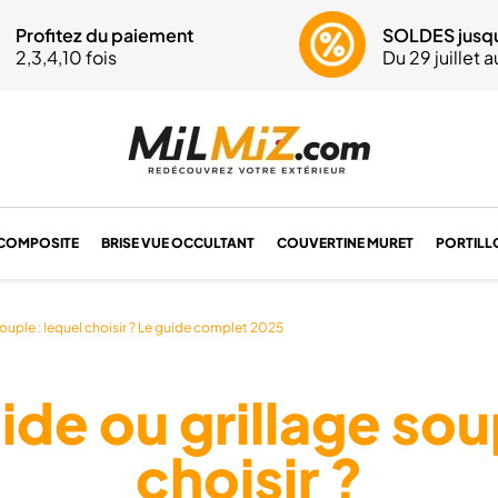
 question ? Un conseil ?
Profitez du paiement
Livraison OFFERTE
Du lundi au vendr
SOLDES jusq
Livraiso
37 61 68 17
2,3,4,10 fois
dès 1880€
9h-12h | 14h-17h
Du 29 juillet 
dès 188
COMPOSITE
BRISE VUE OCCULTANT
COUVERTINE MURET
PORTILL
 souple : lequel choisir ? Le guide complet 2025
gide ou grillage sou
choisir ?