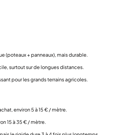
ue (poteaux + panneaux), mais durable.
cile, surtout sur de longues distances.
ssant pour les grands terrains agricoles.
achat, environ 5 à 15 € / mètre.
ron 15 à 35 € / mètre.
is le rigide dure 3 à 4 fois plus longtemps.