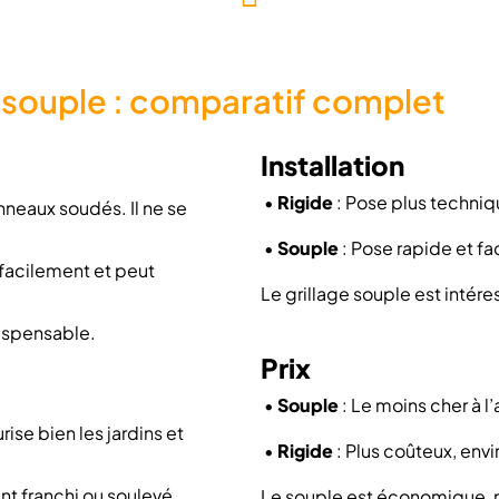
ge souple : comparatif complet
Installation
•
Rigide
: Pose plus techniq
nneaux soudés. Il ne se
•
Souple
: Pose rapide et fa
 facilement et peut
Le grillage souple est intére
ndispensable.
Prix
•
Souple
: Le moins cher à l’
rise bien les jardins et
•
Rigide
: Plus coûteux, envi
ent franchi ou soulevé.
Le souple est économique, ma