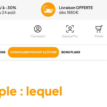
edi
u'à -30%
n OFFERTE
Livraison OFFERTE
au 24 août
0€
dès 1880€
Connexion
Espace Pro
Panier
ONS
CONFIGURER MON KIT CLÔTURE
BONS PLANS
ple : lequel