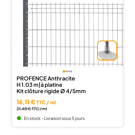
PROFENCE Anthracite
H 1.03 m|à platine
Kit clôture rigide Ø 4/5mm
16,11 €
TTC / ml
21,48 €
TTC / ml
En stock - Livraison sous 5 jours
brightness_1