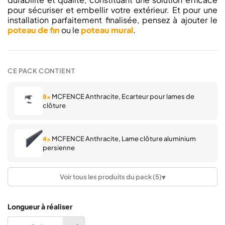
pour sécuriser et embellir votre extérieur. Et pour une
installation parfaitement finalisée, pensez à ajouter le
poteau de fin
ou le
poteau mural
.
CE PACK CONTIENT
MCFENCE Anthracite, Ecarteur pour lames de
8×
clôture
MCFENCE Anthracite, Lame clôture aluminium
4×
persienne
▾
Voir tous les produits du pack (5)
MCFENCE Anthracite, Poteau clôture multiangle [H
1×
0.95m]
Longueur à réaliser
MCFENCE Anthracite, Embout de finition pour
1×