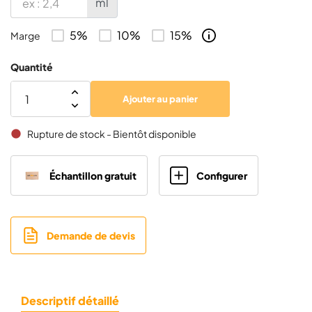
ml
poteau de clôture
5%
10%
15%
Marge
MCFENCE Anthracite, Pareclose pour poteau de
1×
Quantité
clôture
Ajouter au panier
Rupture de stock - Bientôt disponible
brightness_1
Échantillon gratuit
Configurer
Demande de devis
Descriptif détaillé