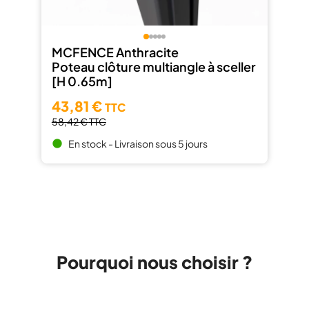
MCFENCE Anthracite
Poteau clôture multiangle à sceller
[H 0.65m]
43,81 €
TTC
58,42 €
TTC
En stock - Livraison sous 5 jours
brightness_1
Pourquoi nous choisir ?