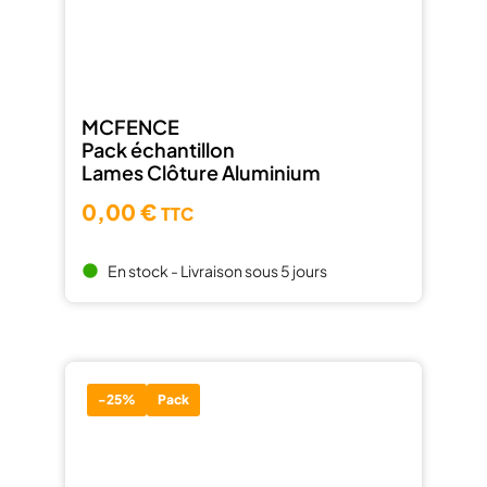
MCFENCE
Pack échantillon
Lames Clôture Aluminium
0,00 €
TTC
En stock - Livraison sous 5 jours
brightness_1
-25%
Pack