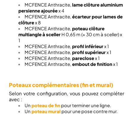
MCFENCE Anthracite,
lame clôture aluminium
persienne ajourée
x 4
MCFENCE Anthracite,
écarteur pour lames de
clôture
x 8
MCFENCE Anthracite,
poteau clôture
multiangle à sceller
H 0,65 m (+ 30 cm à sceller) x
1
MCFENCE Anthracite,
profil inférieur
x 1
MCFENCE Anthracite,
profil supérieur
x 1
MCFENCE Anthracite,
pareclose
x 1
MCFENCE Anthracite,
embout de finition
x 1
Poteaux complémentaires (fin et mural)
Selon votre configuration, vous pouvez compléter
avec :
Un
poteau de fin
pour terminer une ligne.
Un
poteau mural
pour une pose contre mur.