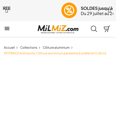
SOLDES jusqu'à -30%
Du 29 juillet au 24 août

Accueil
Collections
Clôture aluminium
MCFENCE Anthracite, Clôture aluminium persienne à sceller [H 0.65 m]