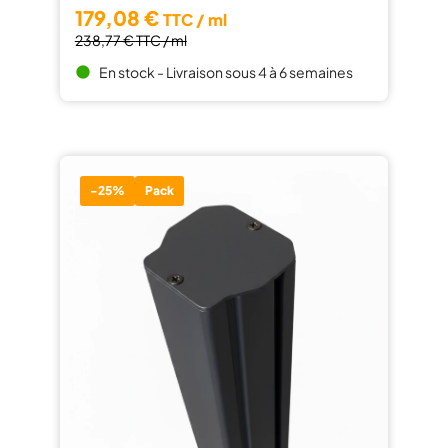
179,08 €
TTC / ml
238,77 €
TTC / ml
En stock - Livraison sous 4 à 6 semaines
brightness_1
-25%
Pack