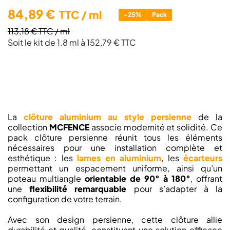
84,89 €
TTC
/ ml
-25%
Pack
113,18 €
TTC
/ ml
Soit le kit de 1.8 ml à 152,79 € TTC
La
clôture aluminium au style persienne
de la
collection
MCFENCE
associe modernité et solidité. Ce
pack clôture persienne réunit tous les éléments
nécessaires pour une installation complète et
esthétique : les
lames en aluminium
, les
écarteurs
permettant un espacement uniforme, ainsi qu’un
poteau multiangle
orientable de 90° à 180°
, offrant
une
flexibilité remarquable
pour s’adapter à la
configuration de votre terrain.
Avec son design persienne, cette clôture allie
durabilité et qualité, constituant une solution efficace