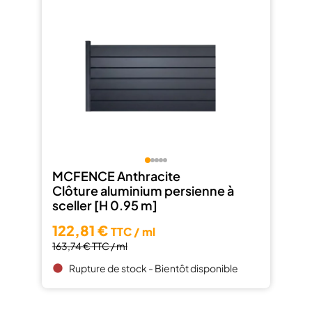
MCFENCE Anthracite
Clôture aluminium persienne à
sceller [H 0.95 m]
122,81 €
TTC / ml
163,74 €
TTC / ml
Rupture de stock - Bientôt disponible
brightness_1