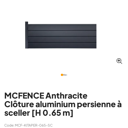
MCFENCE Anthracite
Clôture aluminium persienne à
sceller [H 0.65 m]
Code: MCF-KITAPER-065-SC