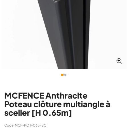
MCFENCE Anthracite
Poteau clôture multiangle à
sceller [H 0.65m]
Code: MCF-POT-065-SC