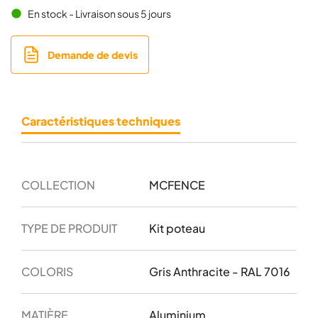
En stock - Livraison sous 5 jours
brightness_1
Demande de devis
Caractéristiques techniques
COLLECTION
MCFENCE
TYPE DE PRODUIT
Kit poteau
COLORIS
Gris Anthracite - RAL 7016
MATIÈRE
Aluminium