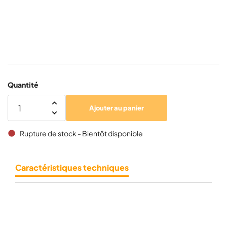
Quantité
Ajouter au panier
Rupture de stock - Bientôt disponible
brightness_1
Caractéristiques techniques