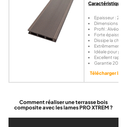
Caractéristiques
Epaisseur : 26 
Dimensions : 1
Profil : Alvéolaire
Forte épaisseur
Dissipe la chale
Extrêmement ré
Idéale pour plag
Excellent rapport
Garantie 20 ans
Télécharger la n
Comment réaliser une terrasse bois
composite avec les lames PRO XTREM ?