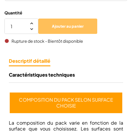
alvéolaire
Quantité
Lambourde Bois Pin, Autoclave classe IV, [H 45 x l
59×
Ajouter au panier
70 x L 2200 mm]
Rupture de stock - Bientôt disponible
brightness_1
Descriptif détaillé
Caractéristiques techniques
COMPOSITION DU PACK SELON SURFACE
CHOISIE
La composition du pack varie en fonction de la
surface que vous choisissez. Les surfaces sont