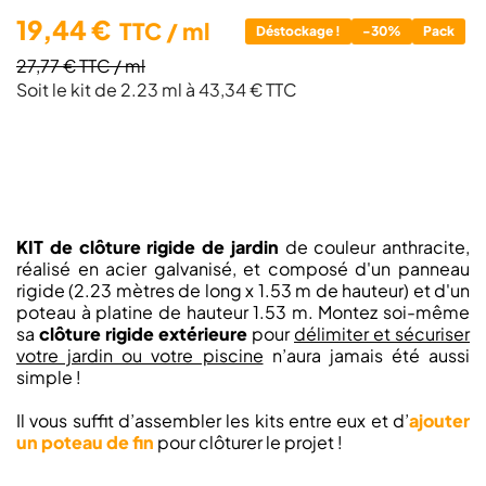
19,44 €
TTC
/ ml
Déstockage !
-30%
Pack
27,77 €
TTC
/ ml
Soit le kit de 2.23 ml à 43,34 € TTC
KIT de clôture rigide de jardin
de couleur anthracite,
réalisé en acier galvanisé, et composé d'un panneau
rigide (2.23 mètres de long x 1.53 m de hauteur) et d'un
poteau à platine de hauteur 1.53 m. Montez soi-même
sa
clôture rigide extérieure
pour
délimiter et sécuriser
votre jardin ou votre piscine
n’aura jamais été aussi
simple !
Il vous suffit d’assembler les kits entre eux et d’
ajouter
un poteau de fin
pour clôturer le projet !