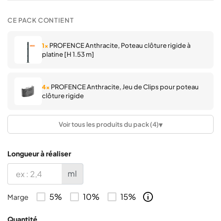
CE PACK CONTIENT
PROFENCE Anthracite, Poteau clôture rigide à
1×
platine [H 1.53 m]
PROFENCE Anthracite, Jeu de Clips pour poteau
4×
clôture rigide
▾
Voir tous les produits du pack (4)
PROFENCE Anthracite, Panneau clôture rigide,
1×
[2.23 x 1.53 m | Ø 4/5mm]
Longueur à réaliser
ml
PROFENCE Anthracite, Chapeau pour poteau
1×
5%
10%
15%
Marge
Quantité