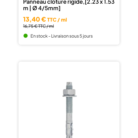
Panneau clôture rigide,[2.23 x 1.53
m | Ø 4/5mm]
13,40 €
TTC / ml
16,75 €
TTC / ml
En stock - Livraison sous 5 jours
brightness_1