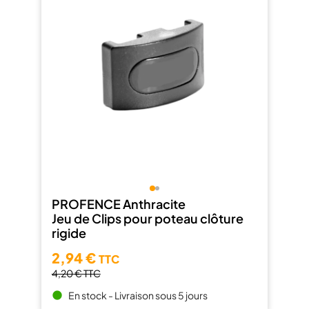
PROFENCE Anthracite
Jeu de Clips pour poteau clôture
rigide
2,94 €
TTC
4,20 €
TTC
En stock - Livraison sous 5 jours
brightness_1