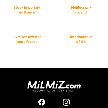
Stock important
Meilleur prix
en France
garanti
Livraison offerte*
Interlocuteur
toute France
dédié