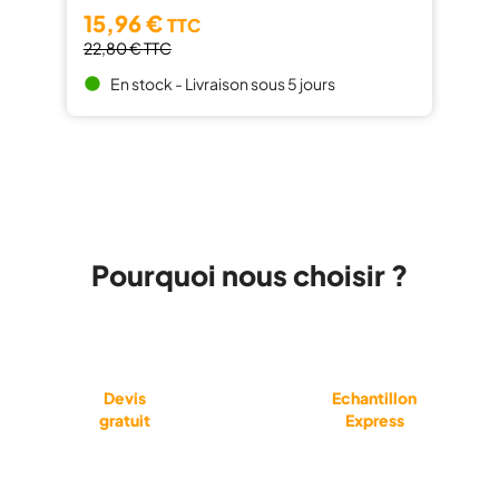
15,96 €
TTC
22,80 €
TTC
En stock - Livraison sous 5 jours
brightness_1
Pourquoi nous choisir ?
Devis
Echantillon
gratuit
Express