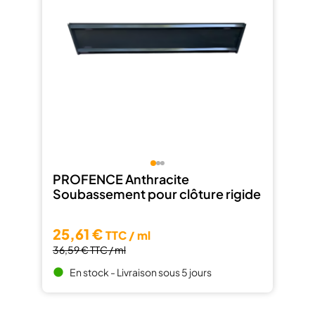
PROFENCE Anthracite
Soubassement pour clôture rigide
25,61 €
TTC / ml
36,59 €
TTC / ml
En stock - Livraison sous 5 jours
brightness_1