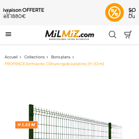
SOLDES jusqu'à -30%
Du 29 juillet au 24 août

Accueil
Collections
Bons plans
PROFENCE Anthracite, Clôture rigide à platine, [H 1.53 m]