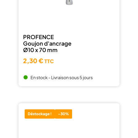
PROFENCE
Goujon d'ancrage
Ø10 x 70 mm
2,30 €
TTC
En stock - Livraison sous 5 jours
brightness_1
Déstockage !
-30%