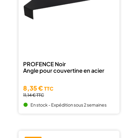
PROFENCE Noir
Angle pour couvertine en acier
8,35 €
TTC
11,14 €
TTC
En stock - Expédition sous 2 semaines
brightness_1