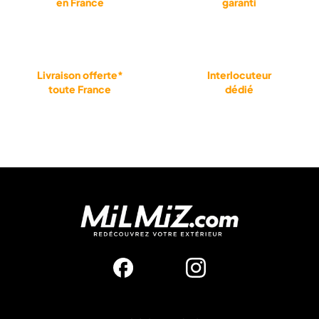
en France
garanti
Livraison offerte*
Interlocuteur
toute France
dédié