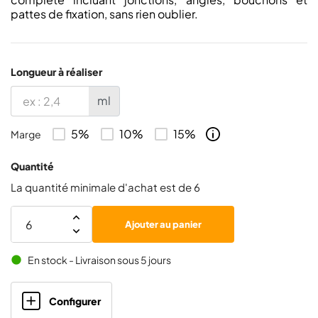
pattes de fixation, sans rien oublier.
Longueur à réaliser
ml
5%
10%
15%
Marge
Quantité
La quantité minimale d'achat est de 6
Ajouter au panier
En stock - Livraison sous 5 jours
brightness_1
Configurer