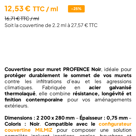
12,53 €
TTC
/ ml
-25%
16,71 €
TTC
/ ml
Soit la couvertine de 2.2 ml à 27,57 € TTC
Couvertine pour muret PROFENCE Noir
, idéale pour
protéger durablement le sommet de vos murets
contre les infiltrations d’eau et les agressions
climatiques. Fabriquée en
acier galvanisé
thermolaqué
, elle combine
résistance, longévité et
finition contemporaine
pour vos aménagements
extérieurs.
Dimensions : 2 200 x 280 mm
–
Épaisseur : 0,75 mm
–
Coloris : Noir
.
Compatible avec le
configurateur
couvertine MiLMiZ
pour composer une solution
complète incluant jonctions, angles, bouchons et