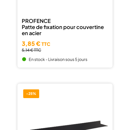
PROFENCE
Patte de fixation pour couvertine
en acier
3,85 €
TTC
5,14 €
TTC
En stock - Livraison sous 5 jours
brightness_1
-25%