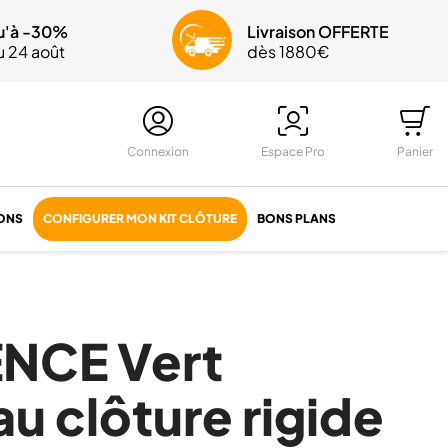
edi
u'à -30%
n OFFERTE
Livraison OFFERTE
au 24 août
0€
dès 1880€
Connexion
Espace Pro
Panier
ONS
CONFIGURER MON KIT CLÔTURE
BONS PLANS
NCE Vert
u clôture rigide