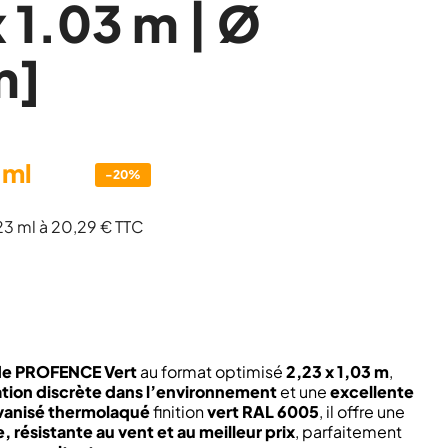
x 1.03 m | Ø
m]
 ml
-20%
23 ml à 20,29 € TTC
ide PROFENCE Vert
au format optimisé
2,23 x 1,03 m
,
ation discrète dans l’environnement
et une
excellente
lvanisé thermolaqué
finition
vert RAL 6005
, il offre une
, résistante au vent et au meilleur prix
, parfaitement