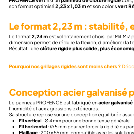
PROFENCE Vert
est un
panneau de clôture rigide
conçu
son format optimisé
2,23 x 1,03 m
et son coloris
vert R
Le format 2,23 m : stabilité, e
Le format
2,23 m
est volontairement choisi par MiLMiZ p
dimension permet de réduire la flexion, d’améliorer la te
Résultat : une
clôture rigide plus solide, plus économi
Pourquoi nos grillages rigides sont moins chers ?
Décou
Conception acier galvanisé p
Le panneau PROFENCE est fabriqué en
acier galvanisé
l’humidité et aux agressions extérieures.
Sa structure repose sur une conception équilibrée assura
Fil vertical
: Ø 4 mm pour une bonne tenue générale.
Fil horizontal
: Ø 5 mm pour renforcer la rigidité du pa
Maillage
: 200 x 55 mm, compatible avec les solutions