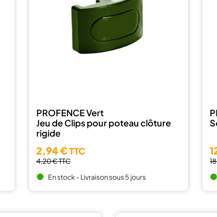
PROFENCE Vert
P
Jeu de Clips pour poteau clôture
S
rigide
2,94 €
1
TTC
4,20 €
TTC
1
En stock - Livraison sous 5 jours
brightness_1
brightness_