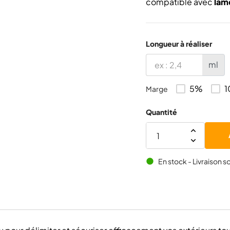
compatible avec
lam
Longueur à réaliser
ml
5%
Marge
Quantité
En stock - Livraison s
brightness_1