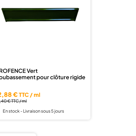
ROFENCE Vert
oubassement pour clôture rigide
2,88 €
TTC / ml
8,40 €
TTC / ml
En stock - Livraison sous 5 jours
1