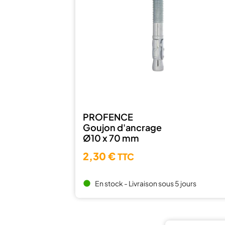
PROFENCE
Goujon d'ancrage
Ø10 x 70 mm
2,30 €
TTC
En stock - Livraison sous 5 jours
brightness_1