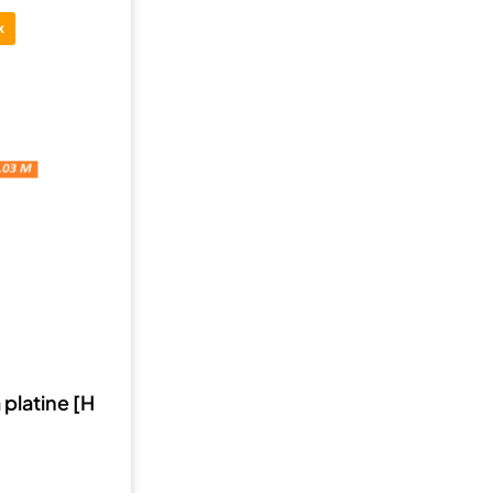
k
 platine [H