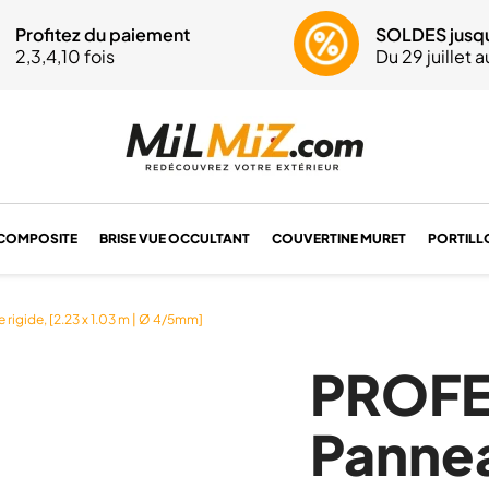
 question ? Un conseil ?
Profitez du paiement
Livraison OFFERTE
Du lundi au vendr
SOLDES jusq
Livraiso
37 61 68 17
2,3,4,10 fois
dès 1880€
9h-12h | 14h-17h
Du 29 juillet 
dès 188
COMPOSITE
BRISE VUE OCCULTANT
COUVERTINE MURET
PORTILL
rigide, [2.23 x 1.03 m | Ø 4/5mm]
PROFE
Pannea