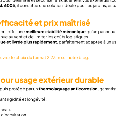
 pour délimiter et sécuriser efficacement vos extérieurs to
AL 6005
, il constitue une solution idéale pour les jardins, es
fficacité et prix maîtrisé
our offrir une
meilleure stabilité mécanique
qu’un panneau p
nue au vent et de limiter les coûts logistiques.
que et livrée plus rapidement
, parfaitement adaptée à un u
vrez le choix du format 2,23 m sur notre blog.
our usage extérieur durable
puis protégé par un
thermolaquage anticorrosion
, garanti
nt rigidité et longévité :
nneau.
 d’occultation.