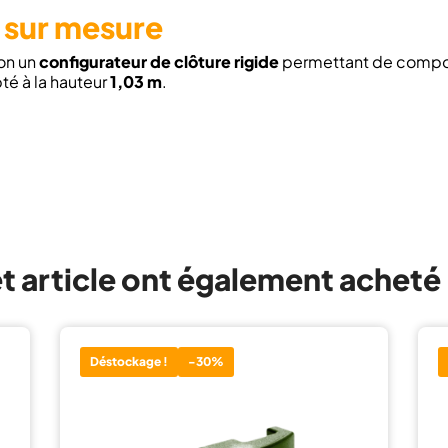
e sur mesure
ion un
configurateur de clôture rigide
permettant de compo
té à la hauteur
1,03 m
.
et article ont également acheté
Déstockage !
-30%