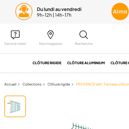
Du lundi au vendredi
Une
9h-12h | 14h-17h
04 
Service client
Nos magasins
Recherche
CLÔTURE RIGIDE
CLÔTURE ALUMINIUM
CLÔTURE 
Accueil
Collections
Clôture rigide
PROFENCE Vert, Panneau clôture 