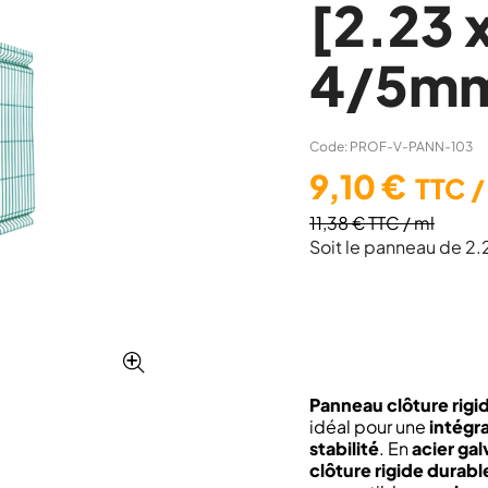
[2.23 
4/5m
Code: PROF-V-PANN-103
9,10 €
TTC
/
11,38 €
TTC
/ ml
Soit le panneau de 2.
Panneau clôture rig
idéal pour une
intégr
stabilité
. En
acier ga
clôture rigide durable