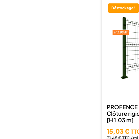
Déstockage !
PROFENCE 
Clôture rigi
[H 1.03 m]
15,03 €
TTC
21,48 €
TTC / ml