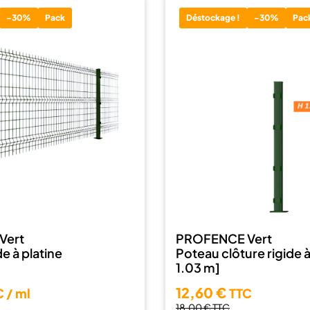
-30%
Pack
Déstockage !
-30%
Pac
Vert
PROFENCE Vert
de à platine
Poteau clôture rigide à
1.03 m]
12,60 €
 / ml
TTC
18,00 €
TTC