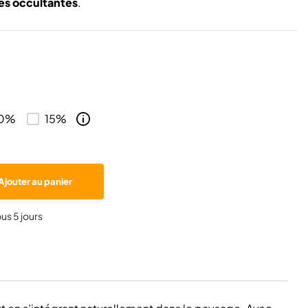
es occultantes
.
10%
15%
Ajouter au panier
ous 5 jours