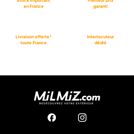
Stock important
Meilleur prix
en France
garanti
Livraison offerte*
Interlocuteur
toute France
dédié