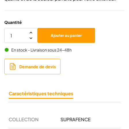
Quantité
Ajouter au panier
En stock - Livraison sous 24-48h
brightness_1
Demande de devis
Caractéristiques techniques
COLLECTION
SUPRAFENCE