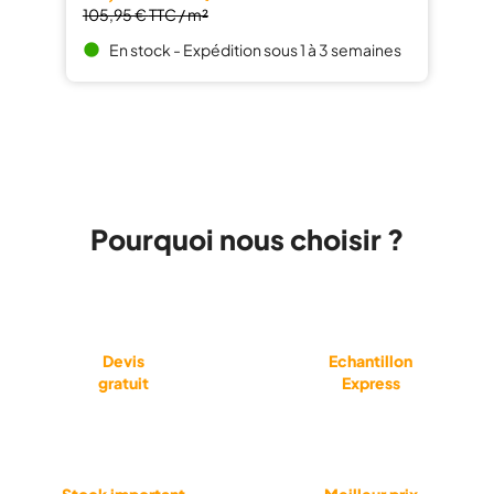
105,95 €
TTC / m²
En stock - Expédition sous 1 à 3 semaines
brightness_1
Pourquoi nous choisir ?
Devis
Echantillon
gratuit
Express