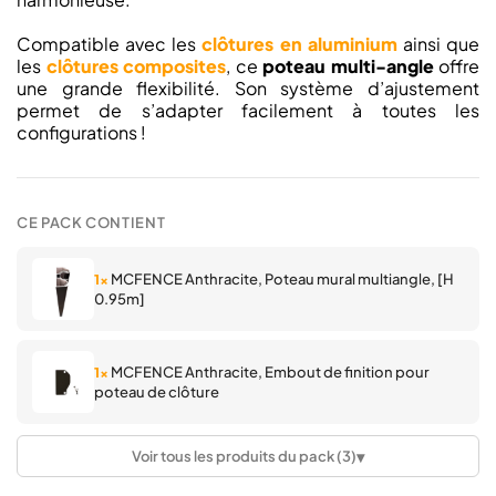
Compatible avec les
clôtures en aluminium
ainsi que
les
clôtures composites
, ce
poteau multi-angle
offre
une grande flexibilité. Son système d’ajustement
permet de s’adapter facilement à toutes les
configurations !
CE PACK CONTIENT
MCFENCE Anthracite, Poteau mural multiangle, [H
1×
0.95m]
MCFENCE Anthracite, Embout de finition pour
1×
poteau de clôture
▾
Voir tous les produits du pack (3)
MCFENCE Anthracite, Pareclose pour poteau de
1×
clôture