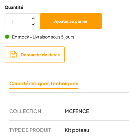
Quantité
Ajouter au panier
En stock - Livraison sous 5 jours
brightness_1
Demande de devis
Caractéristiques techniques
COLLECTION
MCFENCE
TYPE DE PRODUIT
Kit poteau