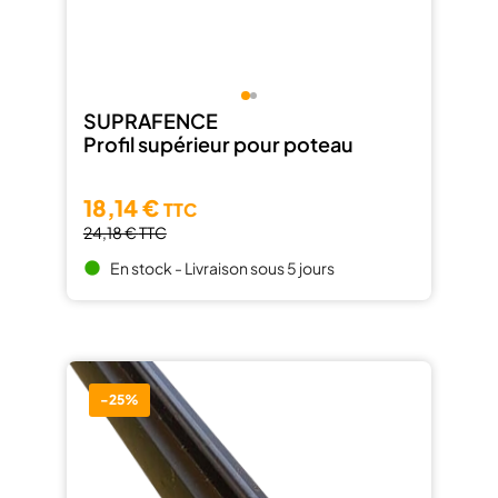
SUPRAFENCE
Profil supérieur pour poteau
18,14 €
TTC
24,18 €
TTC
En stock - Livraison sous 5 jours
brightness_1
-25%