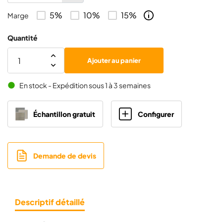
5%
10%
15%
Marge
SUPRAFENCE, Profilé inférieur pour poteau
1×
Quantité
Ajouter au panier
SUPRAFENCE, Capuchon pour poteau
1×
En stock - Expédition sous 1 à 3 semaines
brightness_1
Échantillon gratuit
Configurer
Demande de devis
Descriptif détaillé