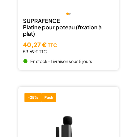
SUPRAFENCE
Platine pour poteau (fixation à
plat)
40,27 €
TTC
53,69 €
TTC
En stock - Livraison sous 5 jours
brightness_1
-25%
Pack