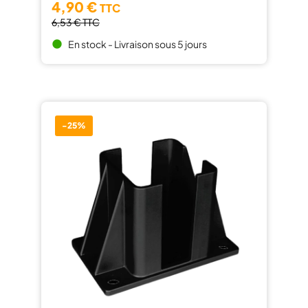
4,90 €
TTC
6,53 €
TTC
En stock - Livraison sous 5 jours
brightness_1
-25%