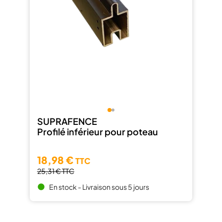
SUPRAFENCE
Profilé inférieur pour poteau
18,98 €
TTC
25,31 €
TTC
En stock - Livraison sous 5 jours
brightness_1