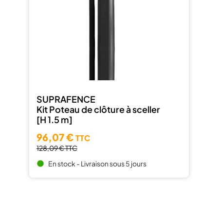
SUPRAFENCE
Kit Poteau de clôture à sceller
[H 1.5 m]
96,07 €
TTC
128,09 €
TTC
En stock - Livraison sous 5 jours
brightness_1