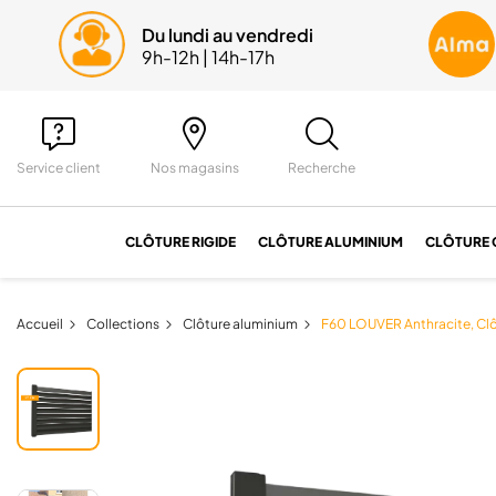
Du lundi au vendredi
Une
9h-12h | 14h-17h
04 
Service client
Nos magasins
Recherche
CLÔTURE RIGIDE
CLÔTURE ALUMINIUM
CLÔTURE 
Accueil
Collections
Clôture aluminium
F60 LOUVER Anthracite, Clôt