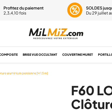
 question ? Un conseil ?
Profitez du paiement
Du lundi au vendr
SOLDES jusq
Livraison 
37 61 68 17
2,3,4,10 fois
9h-12h | 14h-17h
Du 29 juillet 
dès 1880€
COMPOSITE
BRISE VUE OCCULTANT
COUVERTINE MURET
PORTILL
ure aluminium persienne [H 1.5 m]
F60 L
Clôtur