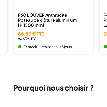
F60 LOUVER Anthracite
F
Poteau de clôture aluminium
P
[H 1500 mm]
L
64,97 €
0
TTC
86,63 €
TTC
En stock - Livraison sous 5 jours
brightness_1
brightness_
Pourquoi nous choisir ?