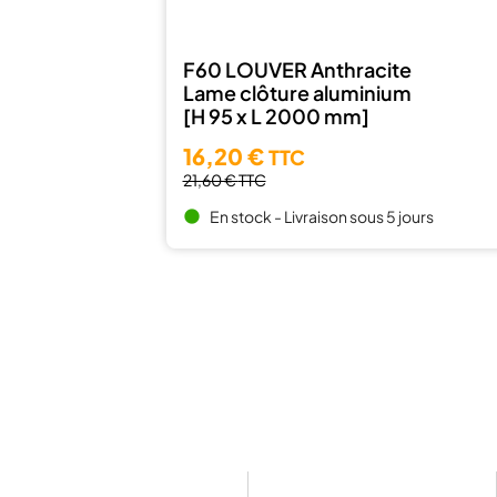
F60 LOUVER Anthracite
Lame clôture aluminium
[H 95 x L 2000 mm]
16,20 €
TTC
21,60 €
TTC
En stock - Livraison sous 5 jours
brightness_1