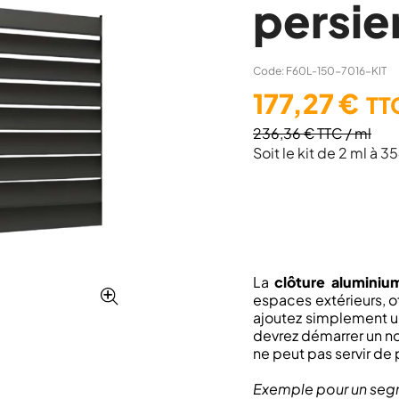
persie
Code: F60L-150-7016-KIT
177,27 €
TT
236,36 €
TTC
/ ml
Soit le kit de 2 ml à 
La
clôture alumini
espaces extérieurs, o
ajoutez simplement 
devrez démarrer un no
ne peut pas servir de
Exemple pour un segme