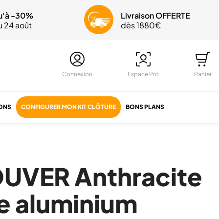
edi
u'à -30%
OFFERTE
Livraison OFFERTE
au 24 août
dès 1880€
Connexion
Espace Pro
Panier
ONS
CONFIGURER MON KIT CLÔTURE
BONS PLANS
OUVER Anthracite
e aluminium