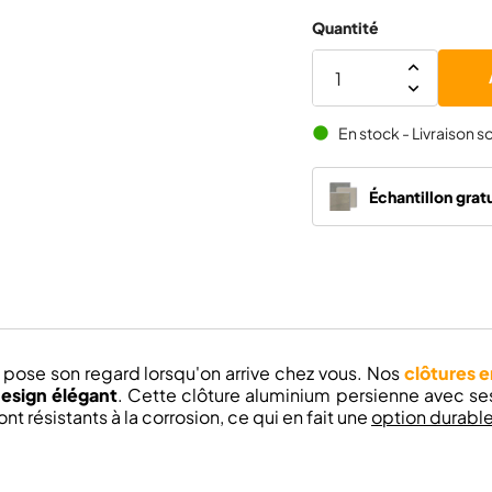
Quantité
En stock - Livraison s
brightness_1
Échantillon gratu
 pose son regard lorsqu'on arrive chez vous. Nos
clôtures 
design élégant
. Cette clôture aluminium persienne avec ses
 résistants à la corrosion, ce qui en fait une
option durable