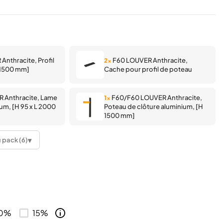
nthracite, Profil
F60 LOUVER Anthracite,
2×
 1500 mm]
Cache pour profil de poteau
 Anthracite, Lame
F60/F60 LOUVER Anthracite,
1×
um, [H 95 x L 2000
Poteau de clôture aluminium, [H
1500 mm]
▾
u pack (6)
UVER, Cache pour
F60/F60 LOUVER, Platine de
1×
ure
fixation pour poteau de clôture
10%
15%