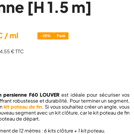
nne [H 1.5 m]
C
/ ml
-25%
Pack
354,55 € TTC
um persienne F60 LOUVER
est idéale pour sécuriser vos
ffrant robustesse et durabilité. Pour terminer un segment,
un
kit poteau de fin
. Si vous souhaitez créer un angle, vous
uveau segment avec un kit clôture, car le kit poteau de fin
 poteau de départ.
nt de 12 mètres : 6 kits clôture + 1 kit poteau.