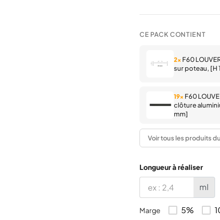
CE PACK CONTIENT
F60 LOUVER A
2×
sur poteau, [H
F60 LOUVER
19×
clôture alumini
mm]
Voir tous les produits d
F60/F60 LO
1×
poteau de clôt
Longueur à réaliser
ml
5%
Marge