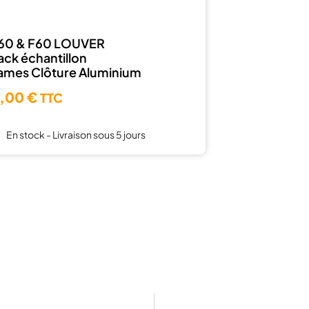
60 & F60 LOUVER
ack échantillon
ames Clôture Aluminium
,00 €
TTC
En stock - Livraison sous 5 jours
1