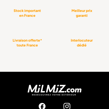
Stock important
Meilleur prix
en France
garanti
Livraison offerte*
Interlocuteur
toute France
dédié